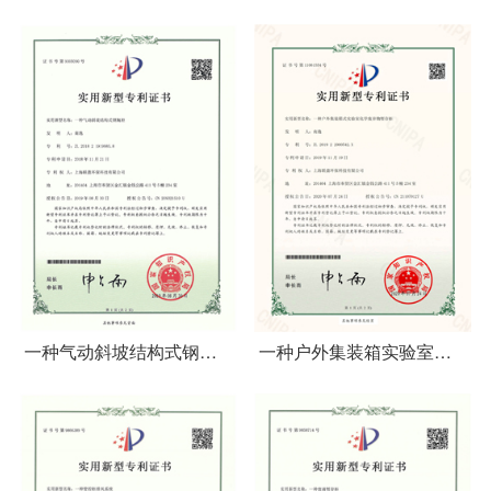
风暂存柜
转运车
一种气动斜坡结构式钢瓶
一种户外集装箱实验室化
柜
学废弃物暂存柜