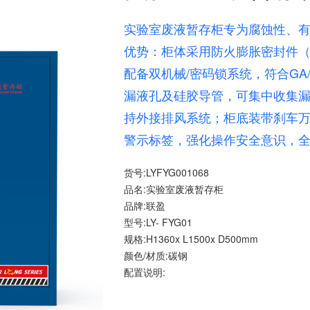
实验室废液暂存柜专为腐蚀性、
优势：柜体采用防火膨胀密封件（符合
配备双机械/密码锁系统，符合GA
漏液孔及硅胶导管，可集中收集
持外接排风系统；柜底装带刹车
警示标签，强化操作安全意识，
货号:LYFYG001068
品名:实验室废液暂存柜
品牌:联盈
型号:LY- FYG01
规格:H1360x L1500x D500mm
颜色/材质:碳钢
配置说明: